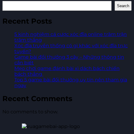
Search
Recent Posts
5 kinh nghiệm cá cược xóc đĩa online trăm trận
trăm thắng
Xóc đĩa truyền thống có gì khác với xóc đĩa trực
tuyến?
Game bài đổi thưởng 3 cây – Những thông tin
cần biết
Mẹo chơi game đánh bài xì dách bách chiến
bách thắng
Top 5 game bài đổi thưởng uy tín nên tham gia
ngay
Recent Comments
No comments to show.