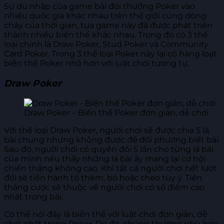
Sự du nhập của game bài đổi thưởng Poker vào
nhiều quốc gia khác nhau trên thế giới cùng dòng
chảy của thời gian, tựa game này đã được phát triển
thành nhiều biến thể khác nhau. Trong đó có 3 thể
loại chính là Draw Poker, Stud Poker và Community
Card Poker. Trong 3 thể loại Poker này lại có hàng loạt
biến thể Poker nhỏ hơn với luật chơi tương tự.
Draw Poker
Draw Poker – Biến thể Poker đơn giản, dễ chơi
Với thể loại Draw Poker, người chơi sẽ được chia 5 lá
bài chung nhưng không được để đối phương biết bài.
Sau đó, người chơi có quyền đổi 5 lần cho từng lá bài
của mình nếu thấy những lá bài ấy mang lại cơ hội
chiến thắng không cao. Khi tất cả người chơi hết lượt
đổi sẽ tiến hành tố thêm, bỏ hoặc theo tùy ý. Tiền
thắng cược sẽ thuộc về người chơi có số điểm cao
nhất trong bài.
Có thể nói đây là biến thể với luật chơi đơn giản, dễ
chơi nhất trong Poker. Do đó, chúng thường phù hợp