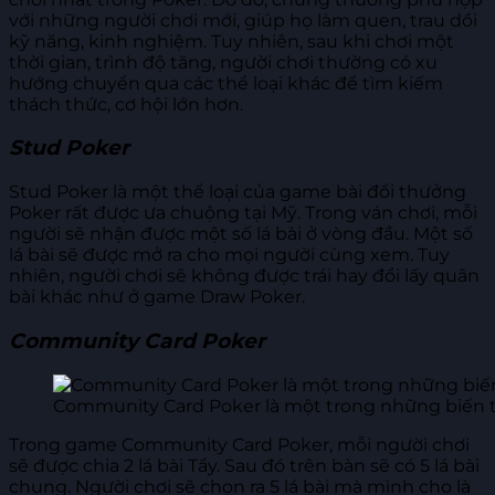
với những người chơi mới, giúp họ làm quen, trau dồi
kỹ năng, kinh nghiệm. Tuy nhiên, sau khi chơi một
thời gian, trình độ tăng, người chơi thường có xu
hướng chuyển qua các thể loại khác để tìm kiếm
thách thức, cơ hội lớn hơn.
Stud Poker
Stud Poker là một thể loại của game bài đổi thưởng
Poker rất được ưa chuộng tại Mỹ. Trong ván chơi, mỗi
người sẽ nhận được một số lá bài ở vòng đầu. Một số
lá bài sẽ được mở ra cho mọi người cùng xem. Tuy
nhiên, người chơi sẽ không được trái hay đổi lấy quân
bài khác như ở game Draw Poker.
Community Card Poker
Community Card Poker là một trong những biến 
Trong game Community Card Poker, mỗi người chơi
sẽ được chia 2 lá bài Tẩy. Sau đó trên bàn sẽ có 5 lá bài
chung. Người chơi sẽ chọn ra 5 lá bài mà mình cho là