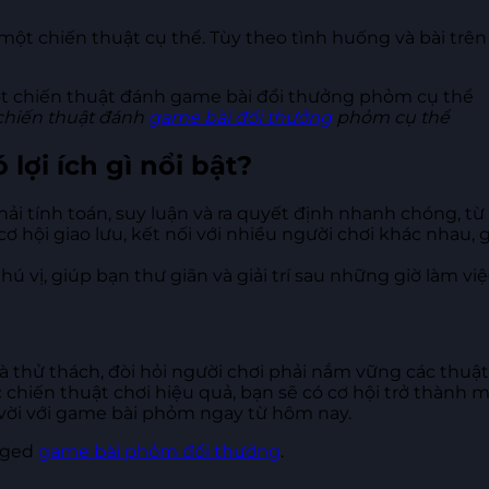
ột chiến thuật cụ thể. Tùy theo tình huống và bài trên
chiến thuật đánh
game bài đổi thưởng
phỏm cụ thể
ợi ích gì nổi bật?
hải tính toán, suy luận và ra quyết định nhanh chóng, từ
 cơ hội giao lưu, kết nối với nhiều người chơi khác nhau,
hú vị, giúp bạn thư giãn và giải trí sau những giờ làm vi
à thử thách, đòi hỏi người chơi phải nắm vững các thuậ
chiến thuật chơi hiệu quả, bạn sẽ có cơ hội trở thành m
t vời với game bài phỏm ngay từ hôm nay.
gged
game bài phỏm đổi thưởng
.