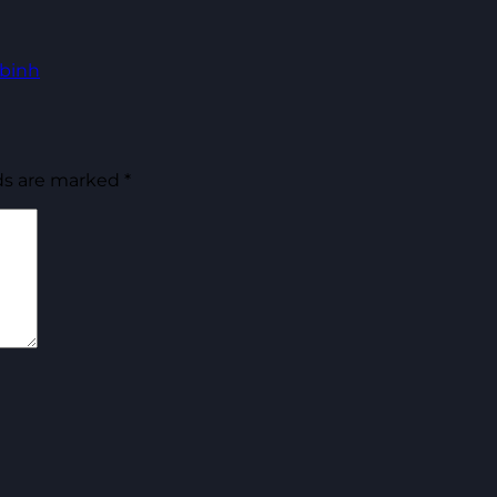
 binh
lds are marked
*