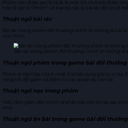
Phỏm còn được gọi là tá lả, là một trò chơi bài được ứn
hợp lệ gọi là “Phỏm” và loại bỏ các lá bài rác để có số đ
Thuật ngữ bài rác
Bài rác trong phỏm đổi thưởng chính là những lá bài lẻ
của mình.
Bài rác trong phỏm đổi thưởng chính là những lá 
Thuật ngữ phỏm trong game bài đổi thưởng
Phỏm là tập hợp của ít nhất 3 lá bài cùng giá trị, ví dụ:
càng tốt để giảm số điểm từ các lá bài rác còn lại.
Thuật ngữ nọc trong phỏm
Hiểu đơn giản, đây chính là phần bài còn dư lại sau khi
chơi.
Thuật ngữ ăn bài trong game bài đổi thưởn