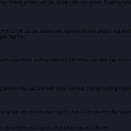
 tạo thành phỏm với các lá bài trên tay mình. Trường hợp
ơi có tất cả các lá bài trên tay tạo thành phỏm mà khôn
gay lập tức.
m của mình xuống bàn khi kết thúc ván bài. Sau khi hạ 
 phỏm nào sau khi kết thúc ván bài. Trong trường hợp nà
 thể ghép vào phỏm của người chơi khác sau khi đã hạ ph