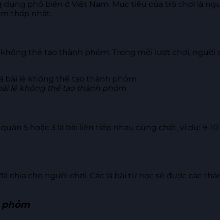
g dụng phổ biến ở Việt Nam. Mục tiêu của trò chơi là ngườ
iểm thấp nhất.
 không thể tạo thành phỏm. Trong mỗi lượt chơi, người c
bài lẻ không thể tạo thành phỏm
 3 quân 5 hoặc 3 lá bài liên tiếp nhau cùng chất, ví dụ: 9-
 đã chia cho người chơi. Các lá bài từ nọc sẽ được các th
g phỏm