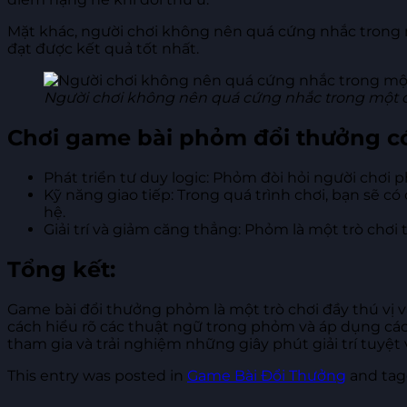
Mặt khác, người chơi không nên quá cứng nhắc trong m
đạt được kết quả tốt nhất.
Người chơi không nên quá cứng nhắc trong một 
Chơi game bài phỏm đổi thưởng có l
Phát triển tư duy logic: Phỏm đòi hỏi người chơi p
Kỹ năng giao tiếp: Trong quá trình chơi, bạn sẽ có
hệ.
Giải trí và giảm căng thẳng: Phỏm là một trò chơi t
Tổng kết:
Game bài đổi thưởng phỏm là một trò chơi đầy thú vị v
cách hiểu rõ các thuật ngữ trong phỏm và áp dụng các 
tham gia và trải nghiệm những giây phút giải trí tuyệ
This entry was posted in
Game Bài Đổi Thưởng
and ta