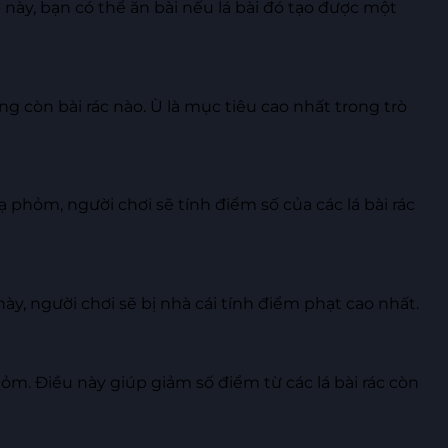
 này, bạn có thể ăn bài nếu lá bài đó tạo được một
g còn bài rác nào. Ù là mục tiêu cao nhất trong trò
phỏm, người chơi sẽ tính điểm số của các lá bài rác
y, người chơi sẽ bị nhà cái tính điểm phạt cao nhất.
ỏm. Điều này giúp giảm số điểm từ các lá bài rác còn