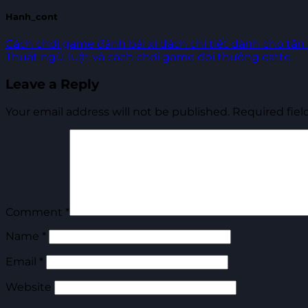
Hanh_cont
Cách chơi game đánh bài xì dách chi tiết dành cho tân
Thuật ngữ, luật và cách chơi game đổi thưởng catte
Leave a Reply
Your email address will not be published.
Required fie
Comment
*
Name
*
Email
*
Website