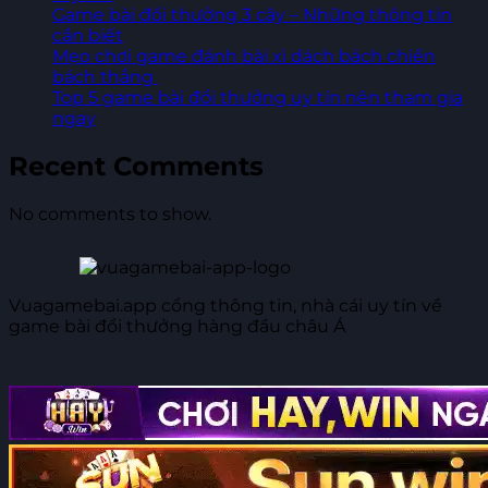
Game bài đổi thưởng 3 cây – Những thông tin
cần biết
Mẹo chơi game đánh bài xì dách bách chiến
bách thắng
Top 5 game bài đổi thưởng uy tín nên tham gia
ngay
Recent Comments
No comments to show.
Vuagamebai.app cổng thông tin, nhà cái uy tín về
game bài đổi thưởng hàng đầu châu Á