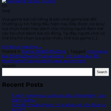
09
Aug
Vua game bài nổi tiếng là sân chơi game bài đổi
thưởng uy tín hàng đầu hiện nay. Đây được coi là sự
lựa chọn hoàn hảo dành cho những người đam mê
các trò chơi đánh bài sôi động. Tại đây, người chơi có
thể tha hồ chọn lựa giữa nhiều thể loại game […]
Continue reading
→
Posted in
Game Bài Đổi Thưởng
|
Tagged
chơi game
bài đổi thưởng tại Vuagamebai
,
top game bài đổi
thưởng tại Vuagamebai
Leave a comment
Search
Search
Recent Posts
5 kinh nghiệm cá cược xóc đĩa online trăm trận
trăm thắng
Xóc đĩa truyền thống có gì khác với xóc đĩa trực
tuyến?